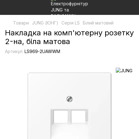
Товари
JUNG (ЮНГ)
Серія LS
Білий матовий
Накладка на комп'ютерну розетку
2-на, біла матова
Артикул:
LS969-2UAWWM