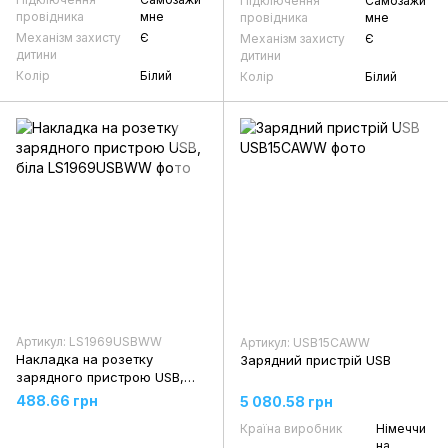
Підключення
Самозажи
провідника
мне
провідника
мне
Механізм захисту
Є
Механізм захисту
Є
дитини
дитини
Колір
Білий
Колір
Білий
Артикул: LS1969USBWW
Артикул: USB15CAWW
Накладка на розетку
Зарядний пристрій USB
зарядного пристрою USB,
біла
488.66 грн
5 080.58 грн
Країна виробник
Німеччи
на