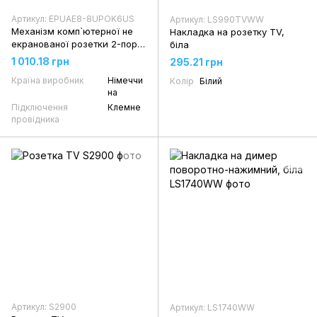
Артикул: EPUAE8-8UPOK6US
Артикул: LS990TVWW
Механізм комп`ютерної не
Накладка на розетку TV,
екранованої розетки 2-порт.
біла
UAE
1 010.18 грн
295.21 грн
Країна виробник
Німеччи
Колір
Білий
на
Підключення
Клемне
провідника
Артикул: S2900
Артикул: LS1740WW