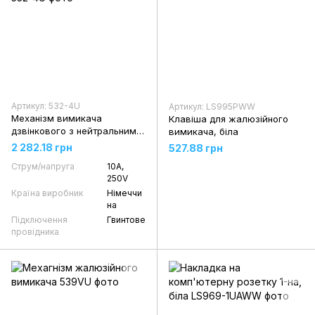
Артикул: 532-4U
Артикул: LS995PWW
Механізм вимикача
Клавіша для жалюзійного
дзвінкового з нейтральним
вимикача, біла
положенням 2-кл. 2-пол.
2 282.18 грн
527.88 грн
Струм/напруга
10А,
250V
Країна виробник
Німеччи
на
Підключення
Гвинтове
провідника