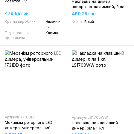
Розетка TV
Накладка на димер
поворотно-нажимний, біла
479.65 грн
490.25 грн
Країна виробник
Німеччи
Колір
Білий
на
Підключення
Клемне
провідника
Артикул: 1731DD
Артикул: LS1700WW
Механізм роторного LED
Накладка на клавішний
димера, універсальний
димер, біла 1-кл.