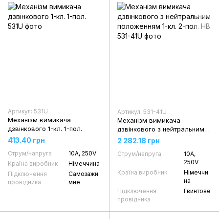
Артикул: 531U
Артикул: 531-41U
Механізм вимикача
Механізм вимикача
дзвінкового 1-кл. 1-пол.
дзвінкового з нейтральним
положенням 1-кл. 2-пол. НВ
413.40 грн
2 282.18 грн
Струм/напруга
10А, 250V
Струм/напруга
10А,
250V
Країна виробник
Німеччина
Країна виробник
Німеччи
Підключення
Самозажи
на
провідника
мне
Підключення
Гвинтове
провідника