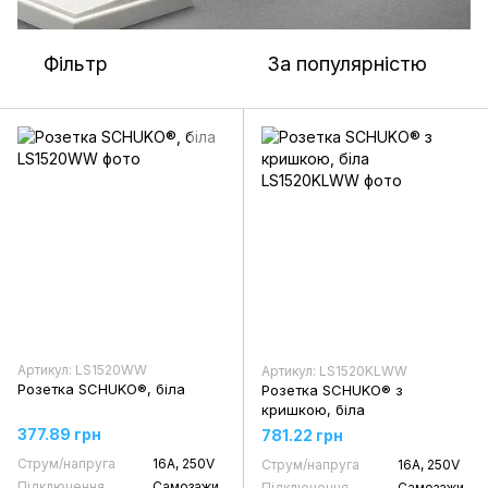
Фільтр
За популярністю
Артикул: LS1520WW
Артикул: LS1520KLWW
Розетка SCHUKO®, біла
Розетка SCHUKO® з
кришкою, біла
377.89 грн
781.22 грн
Струм/напруга
16А, 250V
Струм/напруга
16А, 250V
Підключення
Самозажи
Підключення
Самозажи