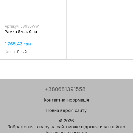
Артикул: LS985WW
Рамка 5-на, біла
1 765.43 грн
Колір
Білий
+380681391558
Контактна інформація
Повна версія сайту
© 2026
Зображення товару на сайті може відрізнятися від його
фактичного вигляду.