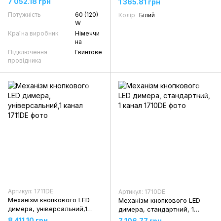
7 052.18 грн
1 365.81 грн
Потужність
60 (120)
Колір
Білий
W
Країна виробник
Німеччи
на
Підключення
Гвинтове
провідника
Артикул: 1711DE
Артикул: 1710DE
Механізм кнопкового LED
Механізм кнопкового LED
димера, універсальний,1
димера, стандартний, 1
канал
канал
8 411.10 грн
7 106.77 грн