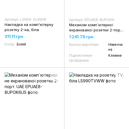
Артикул: LS969-2UAWW
Артикул: EPUAE8-8UPOK6
Накладка на комп'ютерну
Механізм комп`ютерної
розетку 2-на, біла
екранованої розетки 2-порт.
UAE
311.11 грн
1 241.79 грн
Колір
Білий
Країна виробник
Німеччи
на
Підключення
Клемне
провідника