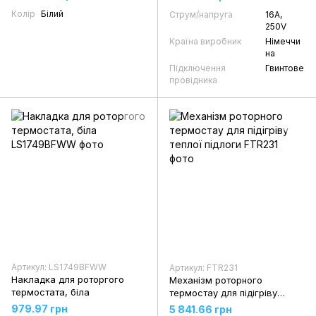
Колір
Білий
Струм/напруга
16А,
250V
Країна виробник
Німеччи
на
Підключення
Гвинтове
провідника
Артикул: LS1749BFWW
Артикул: FTR231
Накладка для роторгого
Механізм роторного
термостата, біла
термостау для підігріву
теплої підлоги
979.97 грн
5 841.66 грн