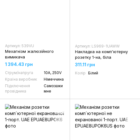
Артикул: 539VU
Артикул: LS969-1UAWW
Мехагнізм жалюзійного
Накладка на комп'ютерну
вимикача
розетку 1-на, біла
1 394.43 грн
311.11 грн
Струм/напруга
10А, 250V
Колір
Білий
Країна виробник
Німеччина
Підключення
Самозажи
провідника
мне