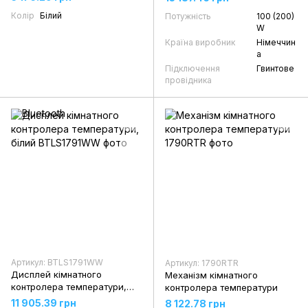
Колір
Білий
Потужність
100 (200)
W
Країна виробник
Німеччин
а
Підключення
Гвинтове
провідника
Артикул: BTLS1791WW
Артикул: 1790RTR
Дисплей кімнатного
Механізм кімнатного
контролера температури,
контролера температури
білий
11 905.39 грн
8 122.78 грн