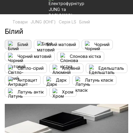
Товари
JUNG (ЮНГ)
Серія LS
Білий
Білий
Білий
Білий матовий
Чорний
Чорний матовий
Слонова кістка
Світло-сірий
Алюміній
Едельшталь
Антрацит
Дарк
Латунь класік
Латунь антік
Хром