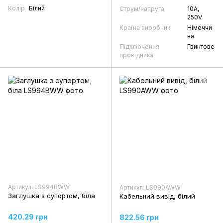
Колір
Білий
Струм/напруга
10А,
250V
Країна виробник
Німеччи
на
Підключення
Гвинтове
провідника
Артикул: LS994BWW
Артикул: LS990AWW
Заглушка з супортом, біла
Кабельний вивід, білий
420.29 грн
822.56 грн