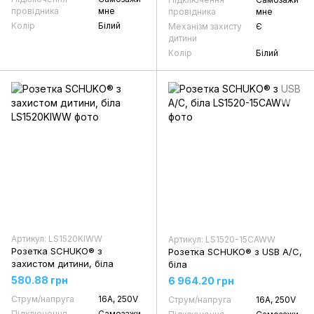
провідника
мне
провідника
мне
Колір
Білий
Механізм захисту
Є
дитини
Колір
Білий
Артикул: LS1520KIWW
Артикул: LS1520-15CAWW
Розетка SCHUKO® з
Розетка SCHUKO® з USB A/C,
захистом дитини, біла
біла
580.88 грн
6 964.20 грн
Струм/напруга
16А, 250V
Струм/напруга
16А, 250V
Підключення
Самозажи