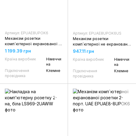
Артикул: EPUAE8UPOK6
Артикул: EPUAE8UPOK6US
Механізм розетки
Механізм розетки
комп`ютерної екранованої 1-
комп`ютерної не екранованої
порт. UAE
1-порт. UAE
1 199.39 грн
947.11 грн
Країна виробник
Німеччи
Країна виробник
Німеччи
на
на
Підключення
Клемне
Підключення
Клемне
провідника
провідника