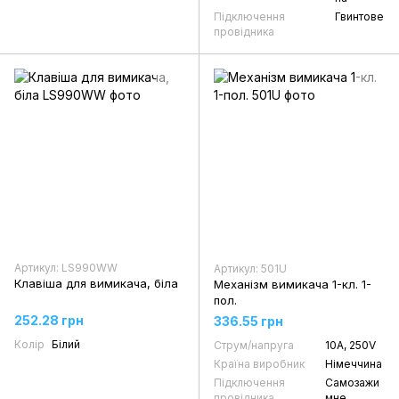
Підключення
Гвинтове
провідника
Артикул: LS990WW
Артикул: 501U
Клавіша для вимикача, біла
Механізм вимикача 1-кл. 1-
пол.
252.28 грн
336.55 грн
Колір
Білий
Струм/напруга
10А, 250V
Країна виробник
Німеччина
Підключення
Самозажи
провідника
мне