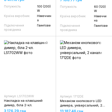
Потужність
100 (200)
Потужність
60 (120)
W
W
Країна виробник
Німеччин
Країна виробник
Німеччи
а
на
Підключення
Гвинтове
Підключення
Гвинтове
провідника
провідника
Артикул: LS1702WW
Артикул: 1712DE
Накладка на клавішний
Механізм кнопкового LED
димер, біла 2-кл.
димера, універсальний, 2
канали
3 176.29 грн
13 187.46 грн