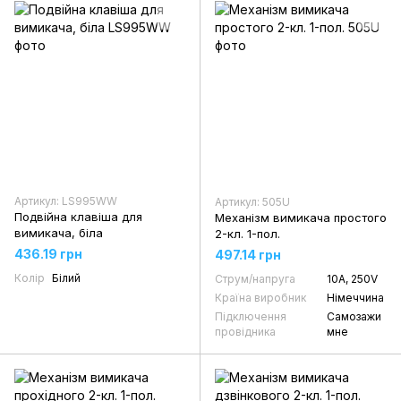
Артикул: LS995WW
Артикул: 505U
Подвійна клавіша для
Механізм вимикача простого
вимикача, біла
2-кл. 1-пол.
436.19 грн
497.14 грн
Колір
Білий
Струм/напруга
10А, 250V
Країна виробник
Німеччина
Підключення
Самозажи
провідника
мне