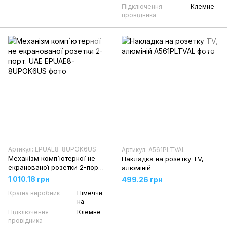
Підключення
Клемне
провідника
Артикул: EPUAE8-8UPOK6US
Артикул: A561PLTVAL
Механізм комп`ютерної не
Накладка на розетку TV,
екранованої розетки 2-порт.
алюміній
UAE
1 010.18 грн
499.26 грн
Країна виробник
Німеччи
на
Підключення
Клемне
провідника