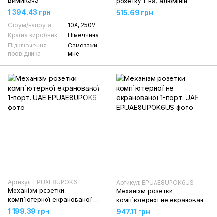
вимикача
розетку 1-на, алюміній
1 394.43 грн
515.69 грн
Струм/напруга
10А, 250V
Країна виробник
Німеччина
Підключення
Самозажи
провідника
мне
Артикул: EPUAE8UPOK6
Артикул: EPUAE8UPOK6US
Механізм розетки
Механізм розетки
комп`ютерної екранованої 1-
комп`ютерної не екранованої
порт. UAE
1-порт. UAE
1 199.39 грн
947.11 грн