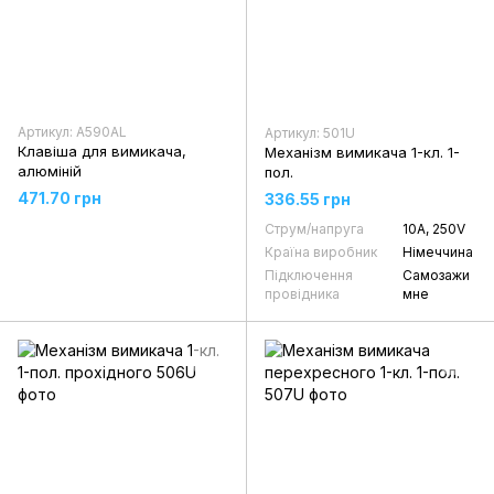
Артикул: A590AL
Артикул: 501U
Клавіша для вимикача,
Механізм вимикача 1-кл. 1-
алюміній
пол.
471.70 грн
336.55 грн
Струм/напруга
10А, 250V
Країна виробник
Німеччина
Підключення
Самозажи
провідника
мне