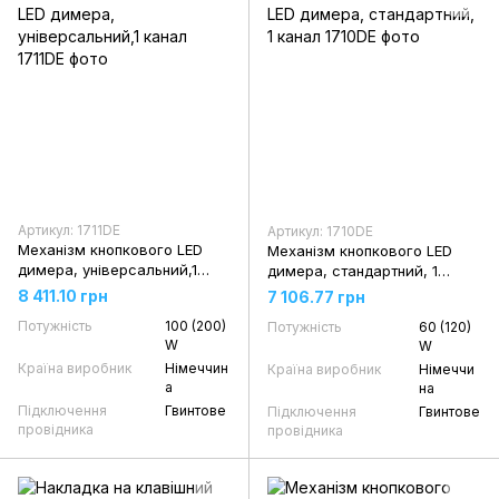
Артикул: 1711DE
Артикул: 1710DE
Механізм кнопкового LED
Механізм кнопкового LED
димера, універсальний,1
димера, стандартний, 1
канал
канал
8 411.10 грн
7 106.77 грн
Потужність
100 (200)
Потужність
60 (120)
W
W
Країна виробник
Німеччин
Країна виробник
Німеччи
а
на
Підключення
Гвинтове
Підключення
Гвинтове
провідника
провідника