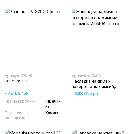
Артикул: S2900
Артикул: A1740AL
Розетка TV
Накладка на димер
поворотно-нажимний,
алюміній
479.65 грн
1 343.02 грн
Країна виробник
Німеччи
на
Підключення
Клемне
провідника