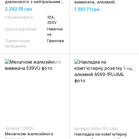
дзвінкового з нейтральним
вимикача, алюміній
положенням 2-кл. 2-пол.
2 282.18 грн
1 381.71 грн
Струм/напруга
10А,
250V
Країна виробник
Німеччи
на
Підключення
Гвинтове
провідника
Артикул: 539VU
Артикул: A569-1PLUAAL
Мехагнізм жалюзійного
Накладка на комп'ютерну