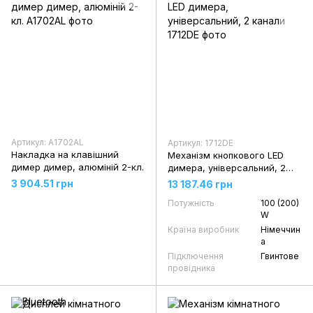
Артикул: A1702AL
Артикул: 1712DE
Накладка на клавішний
Механізм кнопкового LED
димер димер, алюміній 2-кл.
димера, універсальний, 2
канали
3 904.51 грн
13 187.46 грн
Потужність
100 (200)
W
Країна виробник
Німеччин
а
Підключення
Гвинтове
провідника