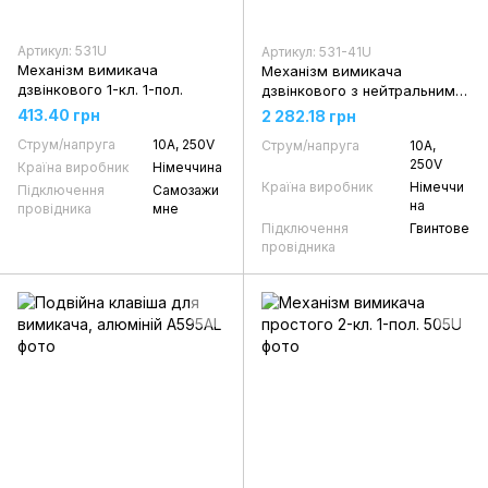
Артикул: 531U
Артикул: 531-41U
Механізм вимикача
Механізм вимикача
дзвінкового 1-кл. 1-пол.
дзвінкового з нейтральним
положенням 1-кл. 2-пол. НВ
413.40 грн
2 282.18 грн
Струм/напруга
10А, 250V
Струм/напруга
10А,
250V
Країна виробник
Німеччина
Країна виробник
Німеччи
Підключення
Самозажи
на
провідника
мне
Підключення
Гвинтове
провідника