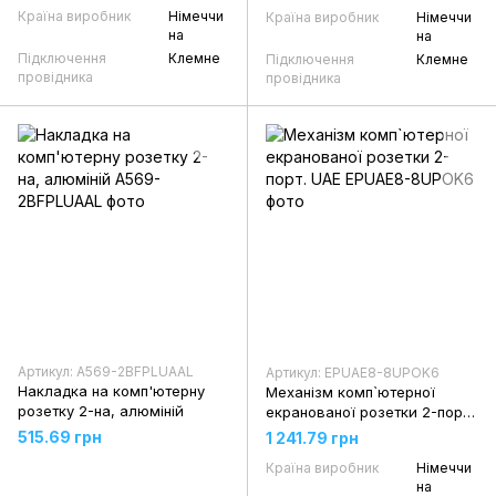
Країна виробник
Німеччи
Країна виробник
Німеччи
на
на
Підключення
Клемне
Підключення
Клемне
провідника
провідника
Артикул: A569-2BFPLUAAL
Артикул: EPUAE8-8UPOK6
Накладка на комп'ютерну
Механізм комп`ютерної
розетку 2-на, алюміній
екранованої розетки 2-порт.
UAE
515.69 грн
1 241.79 грн
Країна виробник
Німеччи
на