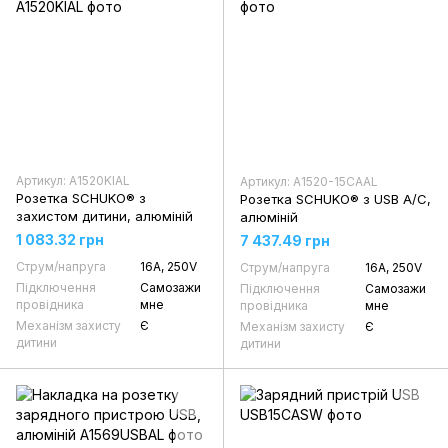
Артикул: A1520KIAL
Артикул: A1520-15CAAL
Розетка SCHUKO® з
Розетка SCHUKO® з USB A/C,
захистом дитини, алюміній
алюміній
1 083.32 грн
7 437.49 грн
Струм/напруга
16А, 250V
Струм/напруга
16А, 250V
Підключення
Самозажи
Підключення
Самозажи
провідника
мне
провідника
мне
Механізм захисту
Є
Механізм захисту
Є
дитини
дитини