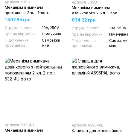
Артикул: 509U
Артикул: 535U
Механізм вимикача
Механізм вимикача
прохідного 2-кл. 1-пол.
дзвінкового 2-кл. 1-пол.
1 507.85 грн
834.22 грн
Струм/напруга
10А, 250V
Струм/напруга
10А, 250V
Країна виробник
Німеччина
Країна виробник
Німеччина
Підключення
Самозажи
Підключення
Самозажи
провідника
мне
провідника
мне
Артикул: 532-4U
Артикул: A595PAL
Механізм вимикача
Клавіша для жалюзійного