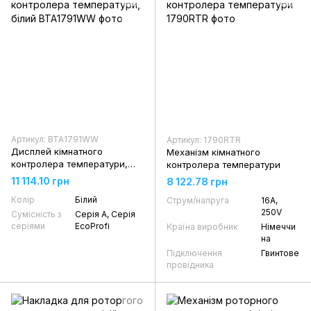
Артикул: BTA1791WW
Артикул: 1790RTR
Дисплей кімнатного
Механізм кімнатного
контролера температури,
контролера температури
білий
11 114.10 грн
8 122.78 грн
Колір
Білий
Струм/напруга
16А,
250V
Сумісність з
Серія A, Серія
серіями
EcoProfi
Країна виробник
Німеччи
на
Підключення
Гвинтове
провідника