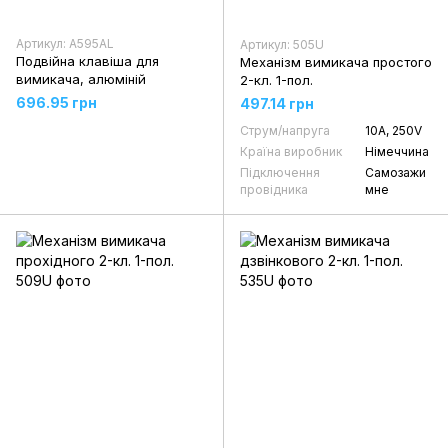
Артикул: A595AL
Артикул: 505U
Подвійна клавіша для
Механізм вимикача простого
вимикача, алюміній
2-кл. 1-пол.
696.95 грн
497.14 грн
Струм/напруга
10А, 250V
Країна виробник
Німеччина
Підключення
Самозажи
провідника
мне