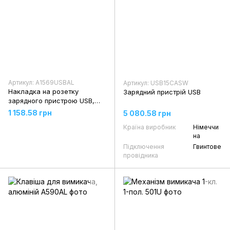
Артикул: A1569USBAL
Артикул: USB15CASW
Накладка на розетку
Зарядний пристрій USB
зарядного пристрою USB,
алюміній
1 158.58 грн
5 080.58 грн
Країна виробник
Німеччи
на
Підключення
Гвинтове
провідника