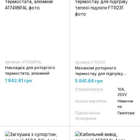
Артикул: A1749BFAL
Артикул: FTR231
Накладка для роторгого
Механізм роторного
термостата, алюміній
термостау для підігріву
теплої підлоги
1 842.81 грн
5 841.66 грн
Струм/напруга
10А,
250V
Країна виробник
Німеччи
на
Підключення
Гвинтове
провідника