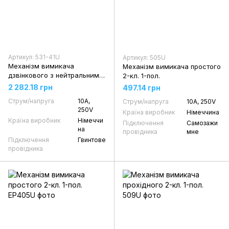
Артикул: 531-41U
Артикул: 505U
Механізм вимикача
Механізм вимикача простого
дзвінкового з нейтральним
2-кл. 1-пол.
положенням 1-кл. 2-пол. НВ
2 282.18 грн
497.14 грн
Струм/напруга
10А,
Струм/напруга
10А, 250V
250V
Країна виробник
Німеччина
Країна виробник
Німеччи
Підключення
Самозажи
на
провідника
мне
Підключення
Гвинтове
провідника