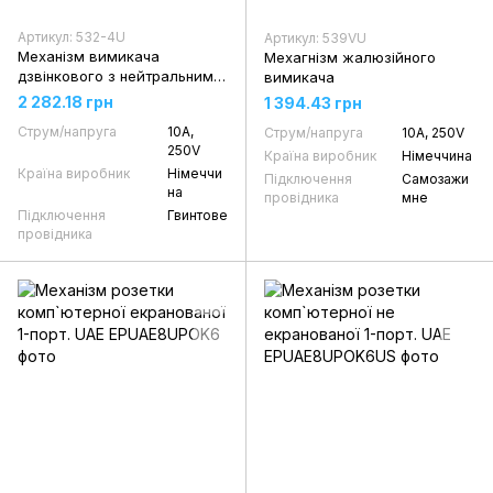
Артикул: 532-4U
Артикул: 539VU
Механізм вимикача
Мехагнізм жалюзійного
дзвінкового з нейтральним
вимикача
положенням 2-кл. 2-пол.
2 282.18 грн
1 394.43 грн
Струм/напруга
10А,
Струм/напруга
10А, 250V
250V
Країна виробник
Німеччина
Країна виробник
Німеччи
Підключення
Самозажи
на
провідника
мне
Підключення
Гвинтове
провідника