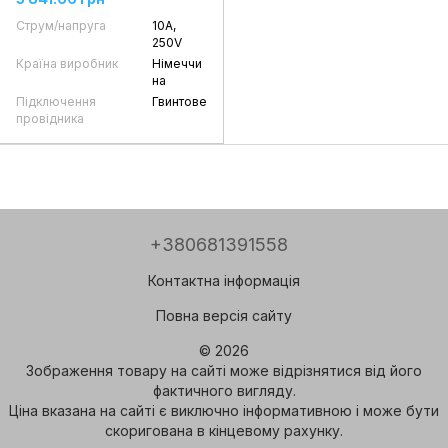
Струм/напруга
10А,
250V
Країна виробник
Німеччи
на
Підключення
Гвинтове
провідника
+380681391558
Контактна інформація
Повна версія сайту
© 2026
Зображення товару на сайті може відрізнятися від його
фактичного вигляду.
Ціна вказана на сайті є виключно інформативною і може бути
скоригована в кінцевому рахунку.