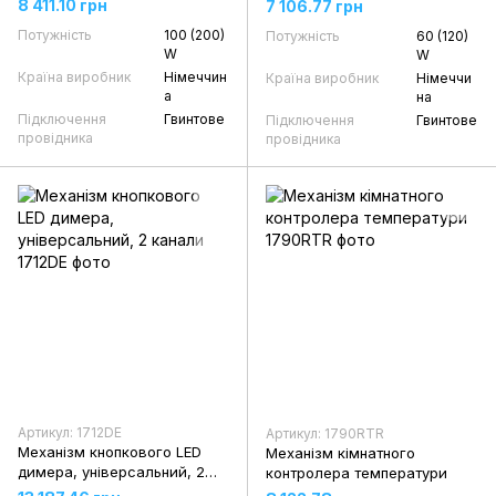
8 411.10 грн
7 106.77 грн
Потужність
100 (200)
Потужність
60 (120)
W
W
Країна виробник
Німеччин
Країна виробник
Німеччи
а
на
Підключення
Гвинтове
Підключення
Гвинтове
провідника
провідника
Артикул: 1712DE
Артикул: 1790RTR
Механізм кнопкового LED
Механізм кімнатного
димера, універсальний, 2
контролера температури
канали