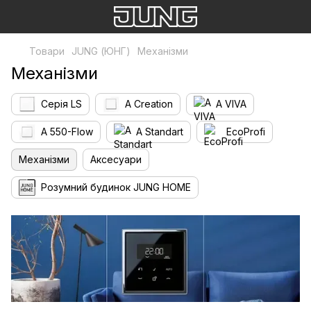
Товари
JUNG (ЮНГ)
Механізми
Механізми
Серія LS
A Creation
A VIVA
A 550-Flow
A Standart
EcoProfi
Механізми
Аксесуари
Розумний будинок JUNG HOME