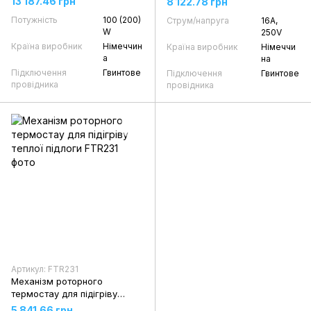
13 187.46 грн
8 122.78 грн
Потужність
100 (200)
Струм/напруга
16А,
W
250V
Країна виробник
Німеччин
Країна виробник
Німеччи
а
на
Підключення
Гвинтове
Підключення
Гвинтове
провідника
провідника
Артикул: FTR231
Механізм роторного
термостау для підігріву
теплої підлоги
5 841.66 грн