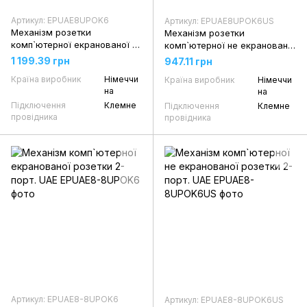
Артикул: EPUAE8UPOK6
Артикул: EPUAE8UPOK6US
Механізм розетки
Механізм розетки
комп`ютерної екранованої 1-
комп`ютерної не екранованої
порт. UAE
1-порт. UAE
1 199.39 грн
947.11 грн
Країна виробник
Німеччи
Країна виробник
Німеччи
на
на
Підключення
Клемне
Підключення
Клемне
провідника
провідника
Артикул: EPUAE8-8UPOK6
Артикул: EPUAE8-8UPOK6US