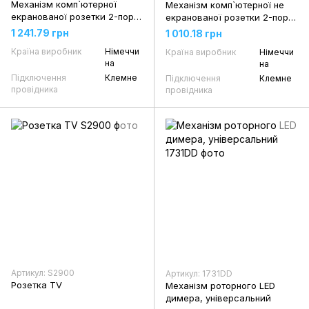
Механізм комп`ютерної
Механізм комп`ютерної не
екранованої розетки 2-порт.
екранованої розетки 2-порт.
UAE
UAE
1 241.79 грн
1 010.18 грн
Країна виробник
Німеччи
Країна виробник
Німеччи
на
на
Підключення
Клемне
Підключення
Клемне
провідника
провідника
Артикул: S2900
Артикул: 1731DD
Розетка TV
Механізм роторного LED
димера, універсальний