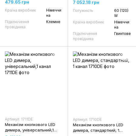
479.65 грн
7 052.18 грн
Країна виробник
Німеччи
Потужність
60 (120)
на
W
Підключення
Клемне
Країна виробник
Німеччи
провідника
на
Підключення
Гвинтове
провідника
Артикул: 1711DE
Артикул: 1710DE
Механізм кнопкового LED
Механізм кнопкового LED
димера, універсальний,1
димера, стандартний, 1
канал
канал