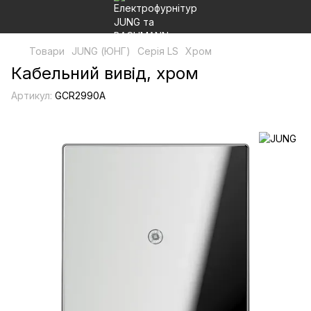
Товари
JUNG (ЮНГ)
Серія LS
Хром
Кабельний вивід, хром
Артикул:
GCR2990A