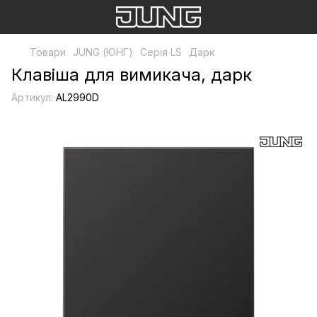
Товари
JUNG (ЮНГ)
Серія LS
Дарк
Клавіша для вимикача, дарк
Артикул:
AL2990D