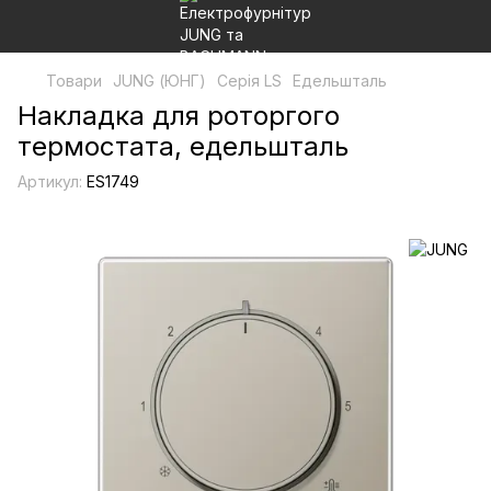
Товари
JUNG (ЮНГ)
Серія LS
Едельшталь
Накладка для роторгого
термостата, едельшталь
Артикул:
ES1749