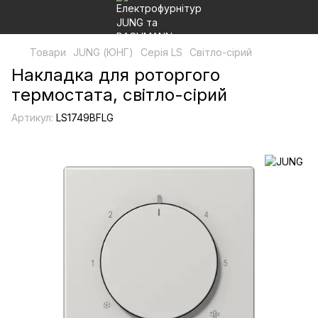
Товари
JUNG (ЮНГ)
Серія LS
Світло-сірий
Накладка для роторгого
термостата, світло-сірий
Артикул:
LS1749BFLG