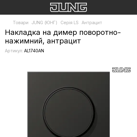
Товари
JUNG (ЮНГ)
Серія LS
Антрацит
Накладка на димер поворотно-
нажимний, антрацит
Артикул:
AL1740AN