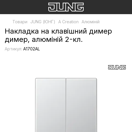
Товари
JUNG (ЮНГ)
A Creation
Алюміній
Накладка на клавішний димер
димер, алюміній 2-кл.
Артикул:
A1702AL