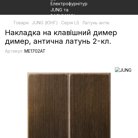
Товари
JUNG (ЮНГ)
Серія LS
Латунь антік
Накладка на клавішний димер
димер, антична латунь 2-кл.
Артикул:
ME1702AT