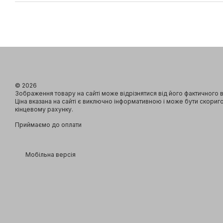
© 2026
Зображення товару на сайті може відрізнятися від його фактичного 
Ціна вказана на сайті є виключно інформативною і може бути скориг
кінцевому рахунку.
Приймаємо до оплати
Мобільна версія