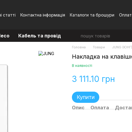
і статті
Контактна інформація
Каталоги та брошури
Оплат
Угода користувача
eco
Кабель та провід
Головна
Товари
JUNG (ЮНГ
Накладка на клавішн
В наявності
3 111.10 грн
Купити
Опис
Оплата
Доста