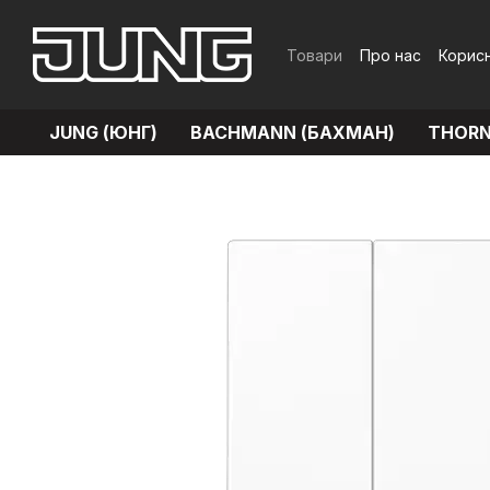
Перейти до основного контенту
Товари
Про нас
Корисн
Обмін та повернення
JUNG (ЮНГ)
BACHMANN (БАХМАН)
THORN