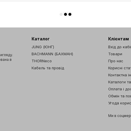
Каталог
Клієнтам
JUNG (ЮНГ)
Вхід до каб
BACHMANN (БАХМАН)
Товари
вигляду.
ована в
THORNeco
Про нас
Кабель та провід
Корисні стат
Контактна і
Каталоги т
Оплата і до
Обмін та п
Угода кори
Ми в соцме