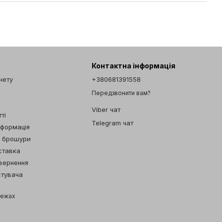
Контактна інформація
інету
+380681391558
Передзвонити вам?
Viber чат
ті
Telegram чат
нформація
а брошури
ставка
овернення
стувача
режах