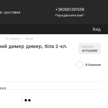
+380681391558
а і доставка
Передзвонити вам?
Вхід
)
A Creation
Білий
ий димер димер, біла 2-кл.
Артикул
A1702WW
В бажання
вка