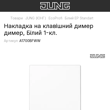
Товари
JUNG (ЮНГ)
EcoProfi
Білий EP Standart
Накладка на клавішний димер
димер, Білий 1-кл.
Артикул:
A1700BFWW