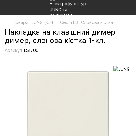
Товари
JUNG (ЮНГ)
Серія LS
Слонова кістка
Накладка на клавішний димер
димер, слонова кістка 1-кл.
Артикул:
LS1700