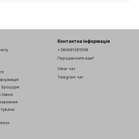
Контактна інформація
інету
+380681391558
Передзвонити вам?
Viber чат
ті
Telegram чат
нформація
а брошури
ставка
овернення
стувача
режах