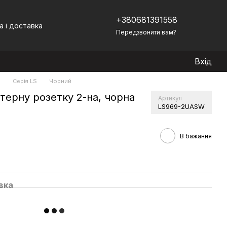
+380681391558
а і доставка
Передзвонити вам?
Вхід
)
Серія LS
Чорний
терну розетку 2-на, чорна
Артикул
LS969-2UASW
В бажання
вка