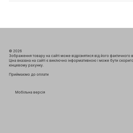
© 2026
Зображення товару на сайті може відрізнятися від його фактичного 
Ціна вказана на сайті є виключно інформативною і може бути скориг
кінцевому рахунку.
Приймаємо до оплати
Мобільна версія