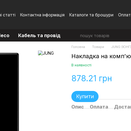
і статті
Контактна інформація
Каталоги та брошури
Оплат
Угода користувача
eco
Кабель та провід
Головна
Товари
JUNG (ЮНГ
Накладка на комп'ю
В наявності
878.21 грн
Купити
Опис
Оплата
Доста