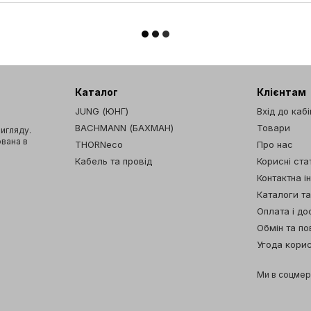
Каталог
Клієнтам
JUNG (ЮНГ)
Вхід до каб
BACHMANN (БАХМАН)
Товари
вигляду.
ована в
THORNeco
Про нас
Кабель та провід
Корисні стат
Контактна і
Каталоги т
Оплата і до
Обмін та п
Угода кори
Ми в соцме