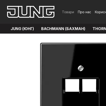
Перейти до основного контенту
Товари
Про нас
Корисн
Обмін та повернення
JUNG (ЮНГ)
BACHMANN (БАХМАН)
THORN