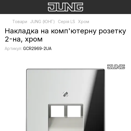
Товари
JUNG (ЮНГ)
Серія LS
Хром
Накладка на комп'ютерну розетку
2-на, хром
Артикул:
GCR2969-2UA