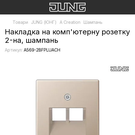
Товари
JUNG (ЮНГ)
A Creation
Шампань
Накладка на комп'ютерну розетку
2-на, шампань
Артикул:
A569-2BFPLUACH