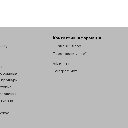
Контактна інформація
інету
+380681391558
Передзвонити вам?
Viber чат
ті
Telegram чат
нформація
а брошури
ставка
овернення
стувача
режах