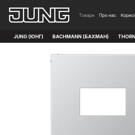
Перейти до основного контенту
Товари
Про нас
Корисн
Обмін та повернення
JUNG (ЮНГ)
BACHMANN (БАХМАН)
THORN