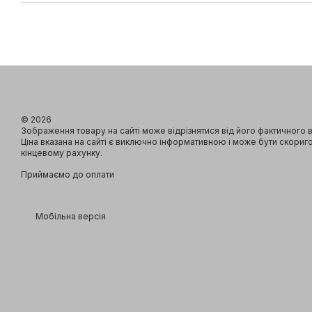
© 2026
Зображення товару на сайті може відрізнятися від його фактичного 
Ціна вказана на сайті є виключно інформативною і може бути скориг
кінцевому рахунку.
Приймаємо до оплати
Мобільна версія