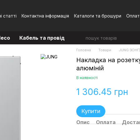
і статті
Контактна інформація
Каталоги та брошури
Оплат
Угода користувача
eco
Кабель та провід
Головна
Товари
JUNG (ЮНГ
Накладка на розетк
алюміній
В наявності
1 306.45 грн
Купити
Опис
Оплата
Доста