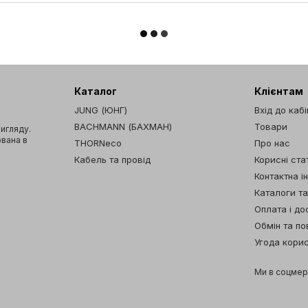
Каталог
Клієнтам
JUNG (ЮНГ)
Вхід до каб
BACHMANN (БАХМАН)
Товари
вигляду.
ована в
THORNeco
Про нас
Кабель та провід
Корисні стат
Контактна і
Каталоги т
Оплата і до
Обмін та п
Угода кори
Ми в соцме