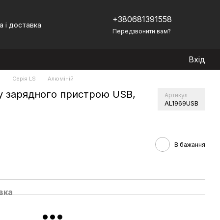
+380681391558
а і доставка
Передзвонити вам?
Вхід
)
Серія LS
Алюміній
у зарядного пристрою USB,
Артикул
AL1969USB
В бажання
вка