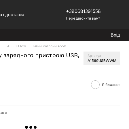
+380681391558
а і доставка
Передзвонити вам?
Вхід
)
A 550-Flow
Білий матовий А550
у зарядного пристрою USB,
Артикул
A1569USBWWM
В бажання
вка