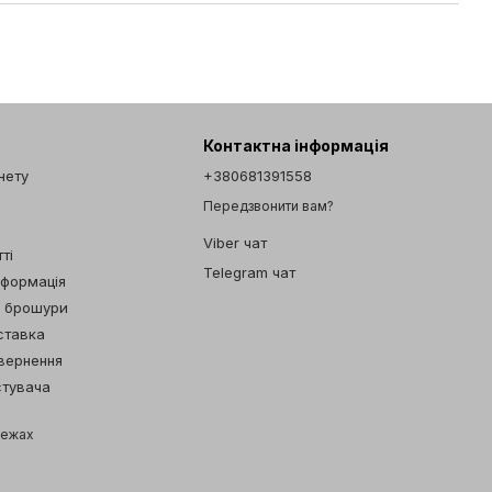
Контактна інформація
інету
+380681391558
Передзвонити вам?
Viber чат
ті
Telegram чат
нформація
а брошури
ставка
овернення
стувача
режах