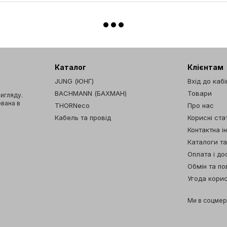
Каталог
Клієнтам
JUNG (ЮНГ)
Вхід до каб
BACHMANN (БАХМАН)
Товари
вигляду.
ована в
THORNeco
Про нас
Кабель та провід
Корисні стат
Контактна і
Каталоги т
Оплата і до
Обмін та п
Угода кори
Ми в соцме