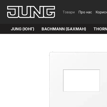
Перейти до основного контенту
Товари
Про нас
Корисн
Обмін та повернення
JUNG (ЮНГ)
BACHMANN (БАХМАН)
THORN