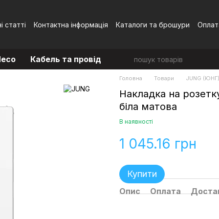
і статті
Контактна інформація
Каталоги та брошури
Оплат
Угода користувача
eco
Кабель та провід
Головна
Товари
JUNG (ЮНГ
Накладка на розетк
біла матова
В наявності
1 045.16 грн
Купити
Опис
Оплата
Доста