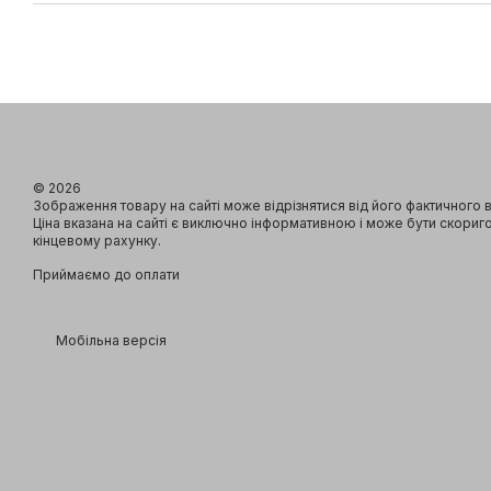
© 2026
Зображення товару на сайті може відрізнятися від його фактичного 
Ціна вказана на сайті є виключно інформативною і може бути скориг
кінцевому рахунку.
Приймаємо до оплати
Мобільна версія