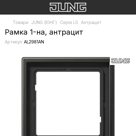
Товари
JUNG (ЮНГ)
Серія LS
Антрацит
Рамка 1-на, антрацит
Артикул:
AL2981AN