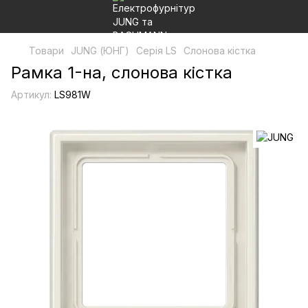
Товари
JUNG (ЮНГ)
Серія LS
Слонова кістка
Рамка 1-на, слонова кістка
Артикул:
LS981W