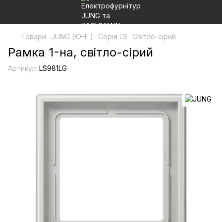
Товари
JUNG (ЮНГ)
Серія LS
Світло-сірий
Рамка 1-на, світло-сірий
Артикул:
LS981LG