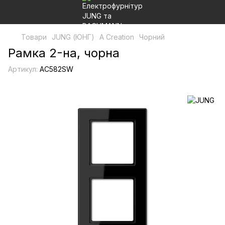
Товари
JUNG (ЮНГ)
A Creation
Чорний
Рамка 2-на, чорна
Артикул:
AC582SW