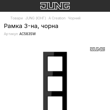
Товари
JUNG (ЮНГ)
A Creation
Чорний
Рамка 3-на, чорна
Артикул:
AC583SW