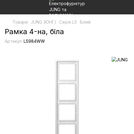
Товари
JUNG (ЮНГ)
Серія LS
Білий
Рамка 4-на, біла
Артикул:
LS984WW