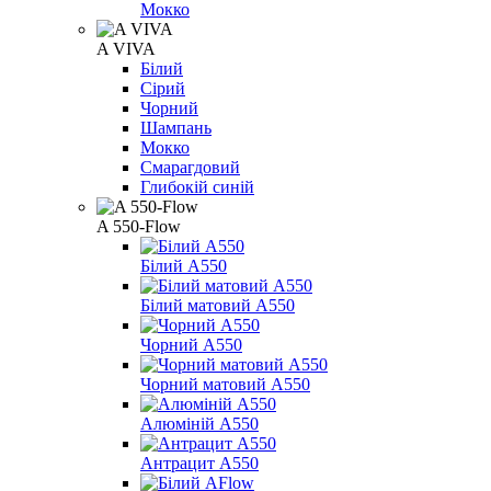
Мокко
A VIVA
Білий
Сірий
Чорний
Шампань
Мокко
Смарагдовий
Глибокій синій
A 550-Flow
Білий А550
Білий матовий А550
Чорний А550
Чорний матовий А550
Алюміній А550
Антрацит А550