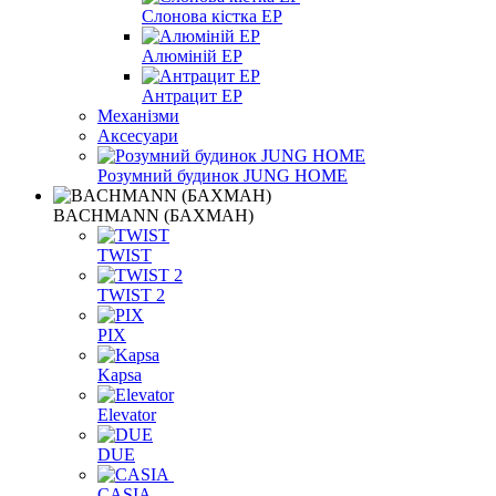
Слонова кістка EP
Алюміній EP
Антрацит EP
Механізми
Аксесуари
Розумний будинок JUNG HOME
BACHMANN (БАХМАН)
TWIST
TWIST 2
PIX
Kapsa
Elevator
DUE
CASIA