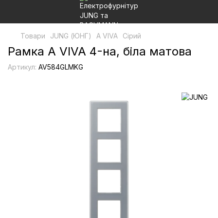
Товари
JUNG (ЮНГ)
A VIVA
Сірий
Рамка A VIVA 4-на, біла матова
Артикул:
AV584GLMKG