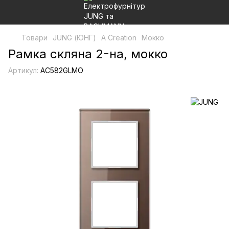
Товари
JUNG (ЮНГ)
A Creation
Мокко
Рамка скляна 2-на, мокко
Артикул:
AC582GLMO