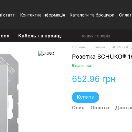
і статті
Контактна інформація
Каталоги та брошури
Оплат
Угода користувача
eco
Кабель та провід
Головна
Товари
JUNG (ЮНГ
Розетка SCHUKO® 16
В наявності
652.96 грн
Купити
Опис
Оплата
Доста