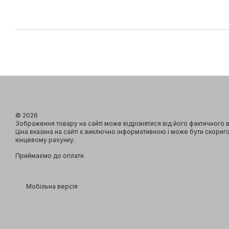
© 2026
Зображення товару на сайті може відрізнятися від його фактичного 
Ціна вказана на сайті є виключно інформативною і може бути скориг
кінцевому рахунку.
Приймаємо до оплати
Мобільна версія