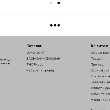
Каталог
Клієнтам
JUNG (ЮНГ)
Вхід до каб
BACHMANN (БАХМАН)
Товари
вигляду.
ована в
THORNeco
Про нас
Кабель та провід
Корисні стат
Контактна і
Каталоги т
Оплата і до
Обмін та п
Угода кори