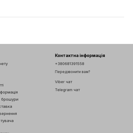
Контактна інформація
інету
+380681391558
Передзвонити вам?
Viber чат
ті
Telegram чат
нформація
а брошури
ставка
овернення
стувача