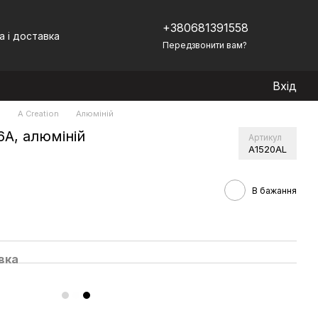
+380681391558
а і доставка
Передзвонити вам?
Вхід
)
A Creation
Алюміній
А, алюміній
Артикул
A1520AL
В бажання
вка