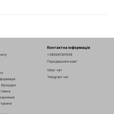
Контактна інформація
інету
+380681391558
Передзвонити вам?
Viber чат
ті
Telegram чат
нформація
а брошури
ставка
овернення
стувача