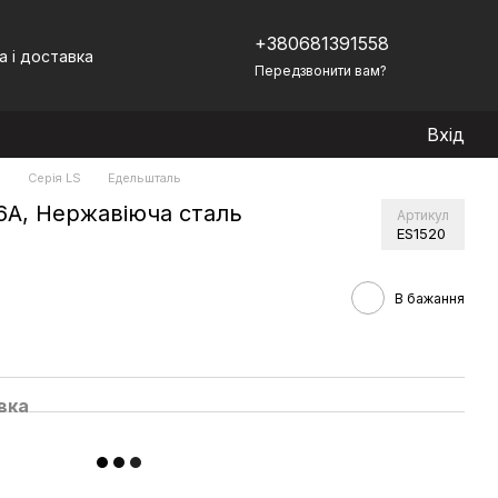
+380681391558
а і доставка
Передзвонити вам?
Вхід
)
Серія LS
Едельшталь
6А, Нержавіюча сталь
Артикул
ES1520
В бажання
вка