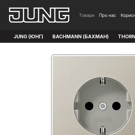
Перейти до основного контенту
Товари
Про нас
Корисн
Обмін та повернення
JUNG (ЮНГ)
BACHMANN (БАХМАН)
THORN