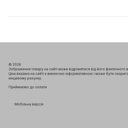
© 2026
Зображення товару на сайті може відрізнятися від його фактичного 
Ціна вказана на сайті є виключно інформативною і може бути скориг
кінцевому рахунку.
Приймаємо до оплати
Мобільна версія