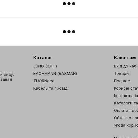
Каталог
Клієнтам
JUNG (ЮНГ)
Вхід до каб
BACHMANN (БАХМАН)
Товари
вигляду.
ована в
THORNeco
Про нас
Кабель та провід
Корисні стат
Контактна і
Каталоги т
Оплата і до
Обмін та п
Угода кори