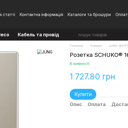
і статті
Контактна інформація
Каталоги та брошури
Оплат
Угода користувача
eco
Кабель та провід
Головна
Товари
JUNG (ЮНГ
Розетка SCHUKO® 1
В наявності
1 727.80 грн
Купити
Опис
Оплата
Доста