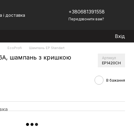
+380681391558
а і доставка
Передзвонити вам?
Вхід
)
EcoProfi
Шампань EP Standart
6А, шампань з кришкою
Артикул
EP1420CH
В бажання
вка