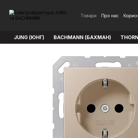
Перейти до основного контенту
Товари
Про нас
Корисн
Обмін та повернення
JUNG (ЮНГ)
BACHMANN (БАХМАН)
THORN