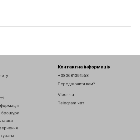
Контактна інформація
інету
+380681391558
Передзвонити вам?
Viber чат
ті
Telegram чат
нформація
а брошури
ставка
овернення
стувача