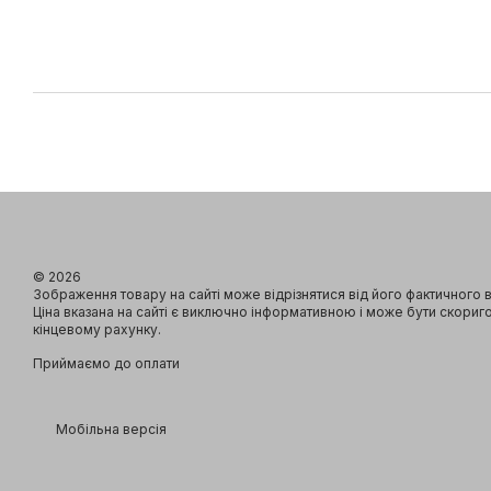
© 2026
Зображення товару на сайті може відрізнятися від його фактичного 
Ціна вказана на сайті є виключно інформативною і може бути скориг
кінцевому рахунку.
Приймаємо до оплати
Мобільна версія