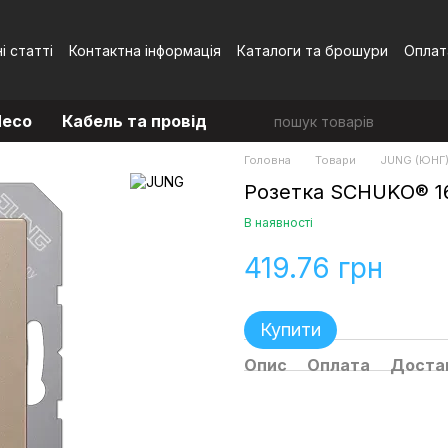
і статті
Контактна інформація
Каталоги та брошури
Оплат
Угода користувача
eco
Кабель та провід
Головна
Товари
JUNG (ЮНГ
Розетка SCHUKO® 1
В наявності
419.76 грн
Купити
Опис
Оплата
Доста