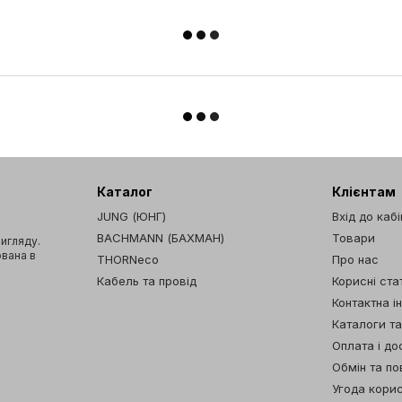
Каталог
Клієнтам
JUNG (ЮНГ)
Вхід до каб
BACHMANN (БАХМАН)
Товари
вигляду.
ована в
THORNeco
Про нас
Кабель та провід
Корисні стат
Контактна і
Каталоги т
Оплата і до
Обмін та п
Угода кори