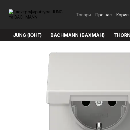
Перейти до основного контенту
Товари
Про нас
Корисн
Обмін та повернення
JUNG (ЮНГ)
BACHMANN (БАХМАН)
THORN