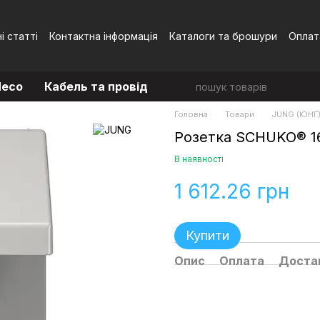
і статті
Контактна інформація
Каталоги та брошури
Оплат
Угода користувача
eco
Кабель та провід
Головна
Товари
JUNG (ЮНГ
Розетка SCHUKO® 16
В наявності
1 612.26 грн
Купити
Опис
Оплата
Доста