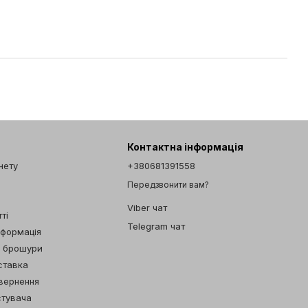
Контактна інформація
інету
+380681391558
Передзвонити вам?
Viber чат
ті
Telegram чат
нформація
а брошури
ставка
овернення
стувача