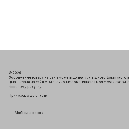
© 2026
Зображення товару на сайті може відрізнятися від його фактичного 
Ціна вказана на сайті є виключно інформативною і може бути скориг
кінцевому рахунку.
Приймаємо до оплати
Мобільна версія