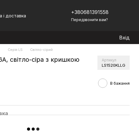
+380681391558
а і доставка
Передзвонити вам?
Вхід
)
Серія LS
Світло-сірий
А, світло-сіра з кришкою
Артикул
LS1520KLLG
В бажання
вка