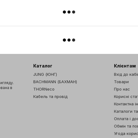
Каталог
Клієнтам
JUNG (ЮНГ)
Вхід до каб
BACHMANN (БАХМАН)
Товари
вигляду.
ована в
THORNeco
Про нас
Кабель та провід
Корисні стат
Контактна і
Каталоги т
Оплата і до
Обмін та п
Угода кори