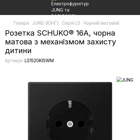
Товари
JUNG (ЮНГ)
Серія LS
Чорний матовий
Розетка SCHUKO® 16А, чорна
матова з механізмом захисту
дитини
Артикул:
LS1520KISWM