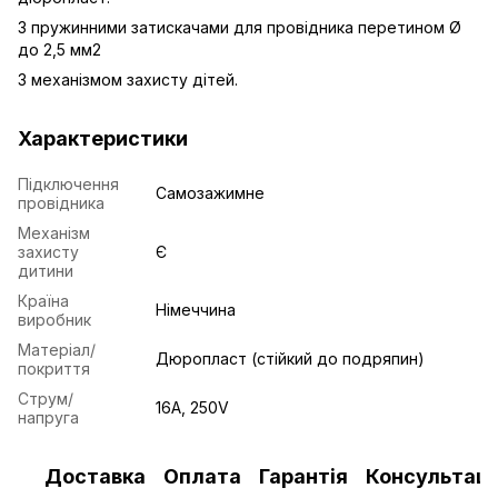
З пружинними затискачами для провідника перетином Ø
до 2,5 мм2
З механізмом захисту дітей.
Характеристики
Підключення
Самозажимне
провідника
Механізм
захисту
Є
дитини
Країна
Німеччина
виробник
Матеріал/
Дюропласт (стійкий до подряпин)
покриття
Струм/
16А, 250V
напруга
Доставка
Оплата
Гарантія
Консультаці