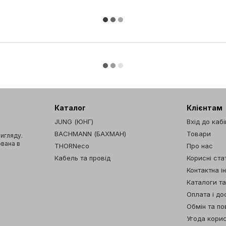
Каталог
Клієнтам
JUNG (ЮНГ)
Вхід до каб
BACHMANN (БАХМАН)
Товари
вигляду.
ована в
THORNeco
Про нас
Кабель та провід
Корисні стат
Контактна і
Каталоги т
Оплата і до
Обмін та п
Угода кори