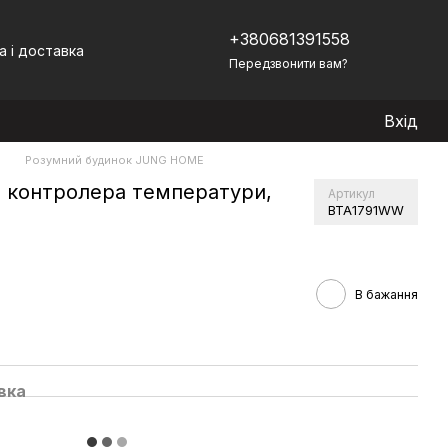
+380681391558
а і доставка
Передзвонити вам?
Вхід
)
Розумний будинок JUNG HOME
 контролера температури,
Артикул
BTA1791WW
В бажання
вка