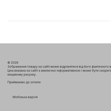
© 2026
Зображення товару на сайті може відрізнятися від його фактичного 
Ціна вказана на сайті є виключно інформативною і може бути скориг
кінцевому рахунку.
Приймаємо до оплати
Мобільна версія