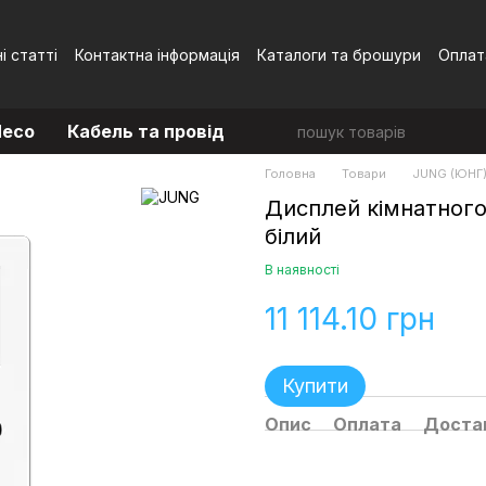
і статті
Контактна інформація
Каталоги та брошури
Оплат
Угода користувача
eco
Кабель та провід
Головна
Товари
JUNG (ЮНГ
Дисплей кімнатного
білий
В наявності
11 114.10 грн
Купити
Опис
Оплата
Доста