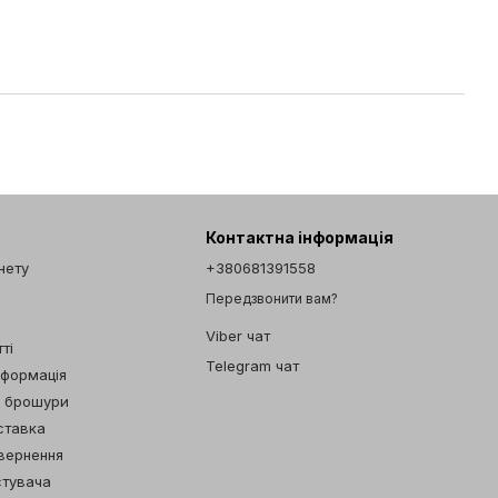
Контактна інформація
інету
+380681391558
Передзвонити вам?
Viber чат
ті
Telegram чат
нформація
а брошури
ставка
овернення
стувача