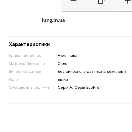
Характеристики
Країна виробник
Німеччина
Матеріал/покриття
Скло
Виносний датчик
Без виносного датчика в комплекті
Колір
Білий
Сумісність з серіями
Серія A, Серія EcoProfi