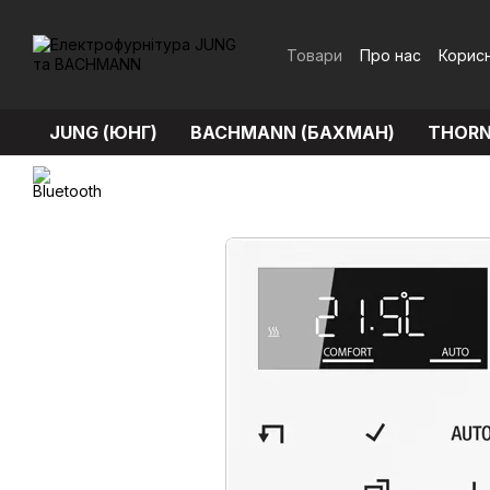
Перейти до основного контенту
Товари
Про нас
Корисн
Обмін та повернення
JUNG (ЮНГ)
BACHMANN (БАХМАН)
THORN