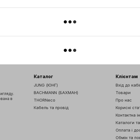
Каталог
Клієнтам
JUNG (ЮНГ)
Вхід до каб
BACHMANN (БАХМАН)
Товари
вигляду.
ована в
THORNeco
Про нас
Кабель та провід
Корисні стат
Контактна і
Каталоги т
Оплата і до
Обмін та п