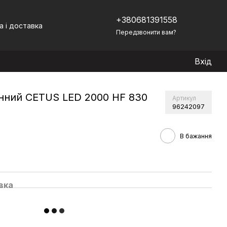
+380681391558
а і доставка
Передзвонити вам?
Вхід
нний CETUS LED 2000 HF 830
Артикул
96242097
В бажання
вка