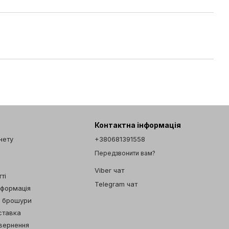
Контактна інформація
інету
+380681391558
Передзвонити вам?
Viber чат
ті
Telegram чат
нформація
а брошури
ставка
овернення