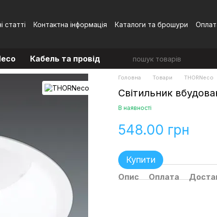
і статті
Контактна інформація
Каталоги та брошури
Оплат
Угода користувача
eco
Кабель та провід
Головна
Товари
THORNeco
Світильник вбудова
В наявності
548.00 грн
Купити
Опис
Оплата
Доста