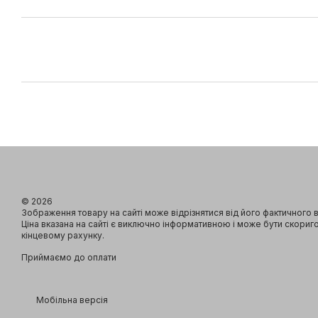
© 2026
Зображення товару на сайті може відрізнятися від його фактичного 
Ціна вказана на сайті є виключно інформативною і може бути скориг
кінцевому рахунку.
Приймаємо до оплати
Мобільна версія