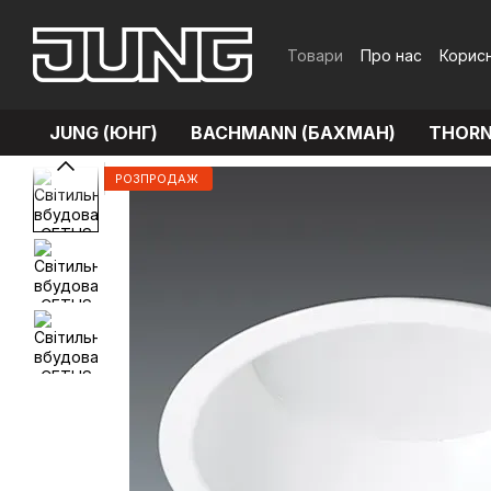
Перейти до основного контенту
Товари
Про нас
Корисн
Обмін та повернення
JUNG (ЮНГ)
BACHMANN (БАХМАН)
THORN
РОЗПРОДАЖ