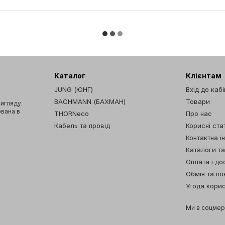
Каталог
Клієнтам
JUNG (ЮНГ)
Вхід до каб
BACHMANN (БАХМАН)
Товари
вигляду.
ована в
THORNeco
Про нас
Кабель та провід
Корисні стат
Контактна і
Каталоги т
Оплата і до
Обмін та п
Угода кори
Ми в соцме