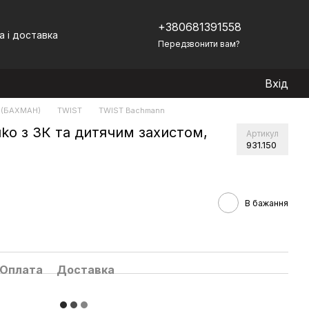
+380681391558
а і доставка
Передзвонити вам?
Вхід
(БАХМАН)
TWIST
TWIST Bachmann
ko з ЗК та дитячим захистом,
Артикул
931.150
В бажання
Оплата
Доставка