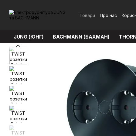
Перейти до основного контенту
Товари
Про нас
Корисн
Обмін та повернення
JUNG (ЮНГ)
BACHMANN (БАХМАН)
THORN