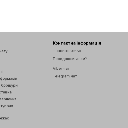
Контактна інформація
інету
+380681391558
Передзвонити вам?
Viber чат
ті
Telegram чат
нформація
а брошури
ставка
овернення
стувача
режах