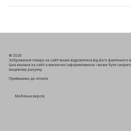
© 2026
Зображення товару на сайті може відрізнятися від його фактичного 
Ціна вказана на сайті є виключно інформативною і може бути скориг
кінцевому рахунку.
Приймаємо до оплати
Мобільна версія