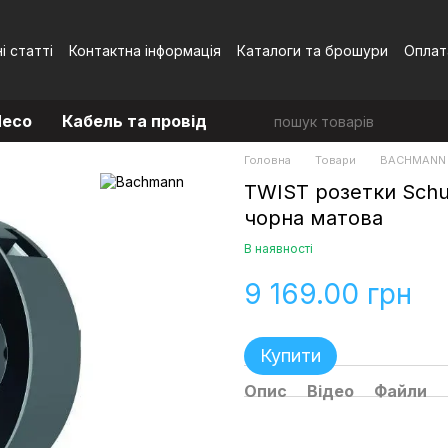
і статті
Контактна інформація
Каталоги та брошури
Оплат
Угода користувача
eco
Кабель та провід
Головна
Товари
BACHMANN 
TWIST розетки Schu
чорна матова
В наявності
9 169.00 грн
Купити
Опис
Відео
Файли