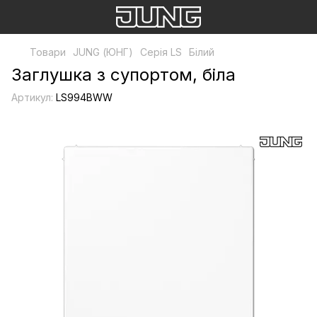
Товари
JUNG (ЮНГ)
Серія LS
Білий
Заглушка з супортом, біла
Артикул:
LS994BWW